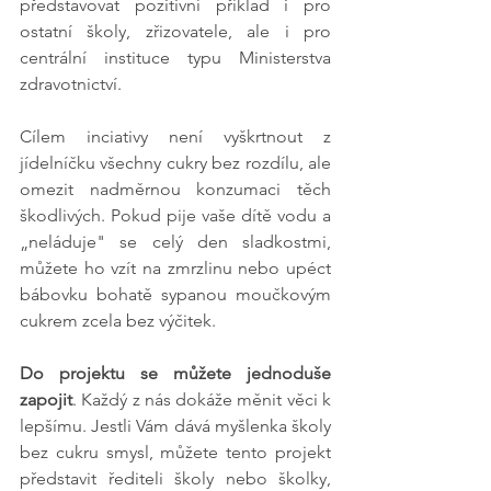
představovat pozitivní příklad i pro 
ostatní školy, zřizovatele, ale i pro 
centrální instituce typu Ministerstva 
zdravotnictví.
Cílem inciativy není vyškrtnout z 
jídelníčku všechny cukry bez rozdílu, ale 
omezit nadměrnou konzumaci těch 
škodlivých. Pokud pije vaše dítě vodu a 
„neláduje" se celý den sladkostmi, 
můžete ho vzít na zmrzlinu nebo upéct 
bábovku bohatě sypanou moučkovým 
cukrem zcela bez výčitek.
Do projektu se můžete jednoduše 
zapojit
. Každý z nás dokáže měnit věci k 
lepšímu. Jestli Vám dává myšlenka školy 
bez cukru smysl, můžete tento projekt 
představit řediteli školy nebo školky, 