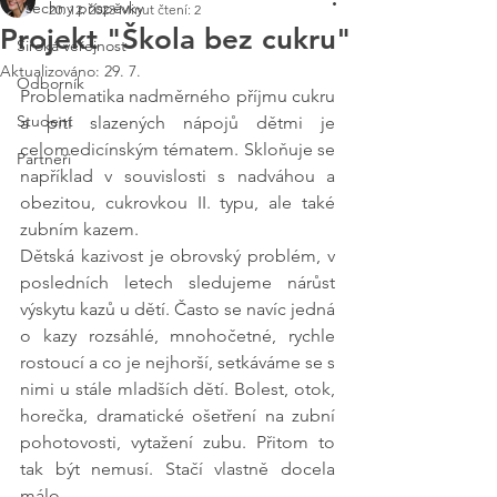
Všechny příspěvky
20. 12. 2023
Minut čtení: 2
Projekt "Škola bez cukru"
Široká veřejnost
Aktualizováno:
29. 7.
Odborník
Problematika nadměrného příjmu cukru 
Student
a pití slazených nápojů dětmi je 
celomedicínským tématem. Skloňuje se 
Partneři
například v souvislosti s nadváhou a 
obezitou, cukrovkou II. typu, ale také 
zubním kazem.
Dětská kazivost je obrovský problém, v 
posledních letech sledujeme nárůst 
výskytu kazů u dětí. Často se navíc jedná 
o kazy rozsáhlé, mnohočetné, rychle 
rostoucí a co je nejhorší, setkáváme se s 
nimi u stále mladších dětí. Bolest, otok, 
horečka, dramatické ošetření na zubní 
pohotovosti, vytažení zubu. Přitom to 
tak být nemusí. Stačí vlastně docela 
málo...