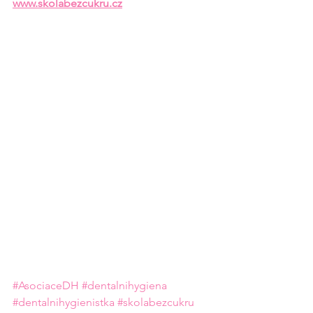
www.skolabezcukru.cz
#AsociaceDH
#dentalnihygiena
#dentalnihygienistka
#skolabezcukru