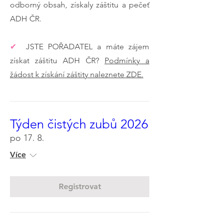
odborný obsah, získaly záštitu a pečeť
ADH ČR.
✔︎
JSTE POŘADATEL a máte zájem
získat záštitu ADH ČR?
Podmínky a
žádost k získání záštity naleznete ZDE.
Týden čistých zubů 2026
po 17. 8.
Více
Registrovat