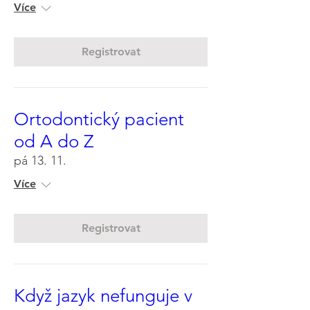
Více
Registrovat
Ortodontický pacient
od A do Z
pá 13. 11.
Více
Registrovat
Když jazyk nefunguje v