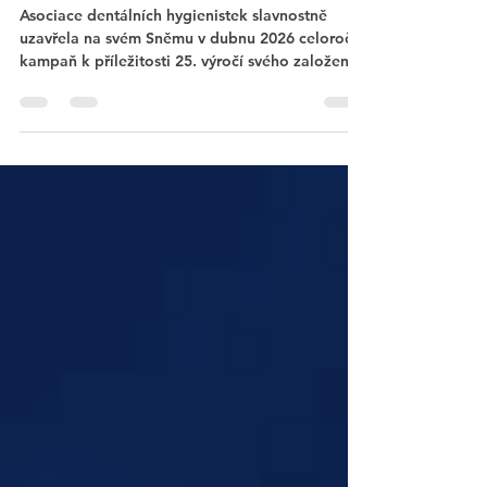
20. 4.
Minut čtení: 2
#ADH pomáhá
Asociace dentálních hygienistek slavnostně
uzavřela na svém Sněmu v dubnu 2026 celoroční
kampaň k příležitosti 25. výročí svého založení.
Kampaň, která probíhala od jara 2025,
motivovala členy k aktivnímu zapojení do
dobrovolnické činnosti a posilování osvěty v
oblasti ústního zdraví. ADH ČR vyzvala své
členy, aby se zapojili prostřednictvím série
tematických výzev, v rámci nichž mohli věnovat
svůj čas ve prospěch veřejnosti nebo sdílet své
zkušenosti, příběhy a vzpomínky. Do