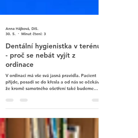
Anna Hájková, DiS.
30. 5.
Minut čtení: 3
Dentální hygienistka v terénu
- proč se nebát vyjít z
ordinace
V ordinaci má vše svá jasná pravidla. Pacient
přijde, posadí se do křesla a od nás se očekává,
že kromě samotného ošetření také budeme
umět poradit a najít řešení individuálních
problémů. Jenže prevence a edukace nemusí
začínat až mezi čtyřmi stěnami ordinace. Někdy
má největší sílu právě ve chvíli, kdy za lidmi
přijedeme my.