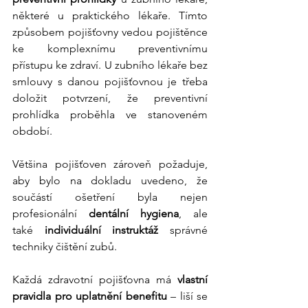
některé u praktického lékaře. Tímto 
způsobem pojišťovny vedou pojištěnce 
ke komplexnímu preventivnímu 
přístupu ke zdraví. U zubního lékaře bez 
smlouvy s danou pojišťovnou je třeba 
doložit potvrzení, že preventivní 
prohlídka proběhla ve stanoveném 
období.
Většina pojišťoven zároveň požaduje, 
aby bylo na dokladu uvedeno, že 
součástí ošetření byla nejen 
profesionální 
dentální hygiena
, ale 
také 
individuální instruktáž 
správné 
techniky čištění zubů.
Každá zdravotní pojišťovna má 
vlastní 
pravidla pro uplatnění benefitu
 – liší se 