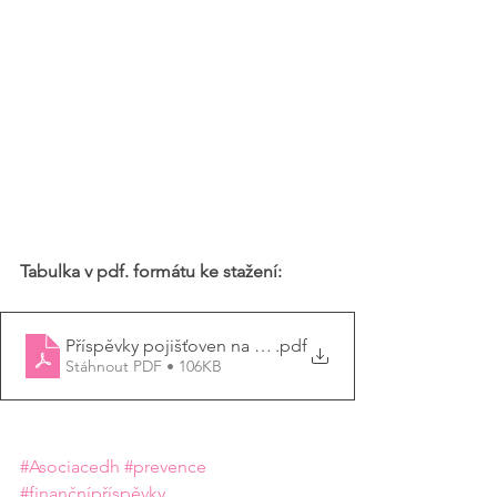
Tabulka v pdf. formátu ke stažení: 
Příspěvky pojišťoven na DH unor_2026
.pdf
Stáhnout PDF • 106KB
#Asociacedh
#prevence
#finančnípříspěvky