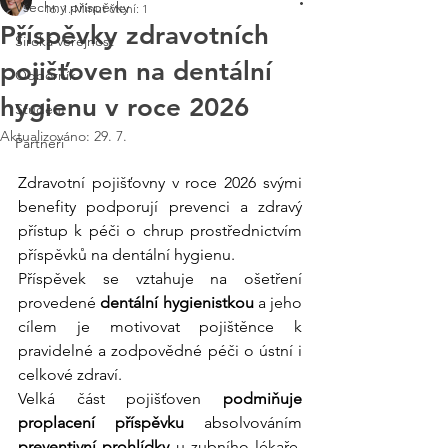
Všechny příspěvky
16. 1.
Minut čtení: 1
Příspěvky zdravotních
Široká veřejnost
pojišťoven na dentální
Odborník
hygienu v roce 2026
Student
Aktualizováno:
29. 7.
Partneři
Zdravotní pojišťovny v roce 2026 svými 
benefity podporují prevenci a zdravý 
přístup k péči o chrup prostřednictvím 
příspěvků na dentální hygienu.
Příspěvek se vztahuje na ošetření 
provedené 
dentální hygienistkou
 a jeho 
cílem je motivovat pojištěnce k 
pravidelné a zodpovědné péči o ústní i 
celkové zdraví.
Velká část pojišťoven 
podmiňuje 
proplacení příspěvku 
absolvováním 
preventivní prohlídky
 u zubního lékaře, 