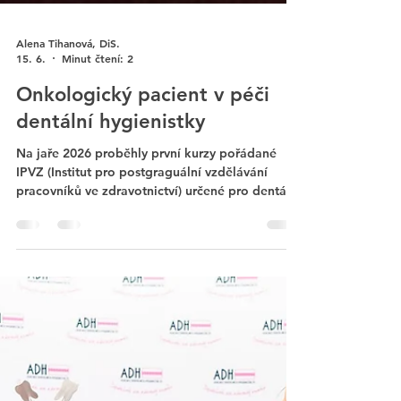
Alena Tihanová, DiS.
15. 6.
Minut čtení: 2
Onkologický pacient v péči
dentální hygienistky
Na jaře 2026 proběhly první kurzy pořádané
IPVZ (Institut pro postgraguální vzdělávání
pracovníků ve zdravotnictví) určené pro dentální
hygienistky. V Praze i v Brně se sešli první
zájemci o téma radioterapie v oblasti hlavy a
krku a jejího vlivu na dutinu ústní. Dvoudenní
kurz byl zaměřený na problematiku nežádoucích
účinků onkologické terapie v dutině ústní a na
roli dentální hygienistky v jejich prevenci a
podpůrné péči.