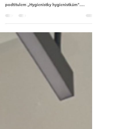
Letos na podzim jsme připravili nový formát
konference NEXT GENERATION 2026 s
podtitulem „Hygienistky hygienistkám".
Konference se bude konat v sobotu 10. 10. 2026
v Praze v hotelu Clarion a je určena pro
studenty, absolventy i všechny dentální
hygienistky, které mají chuť se stále vzdělávat.
Odborný program bude zahrnovat teoretický
blok i praktické workshopy – část programu
bude připravena zvlášť pro studenty, část zvlášť
pro zkušené hygienistky a část bude společná
pro o