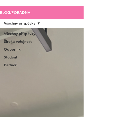
BLOG/PORADNA
Všechny příspěvky
Všechny příspěvky
Široká veřejnost
Odborník
Student
Partneři