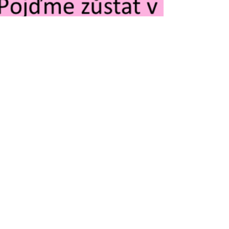
Alena Tihanová, DiS.
15. 6.
Minut čtení: 2