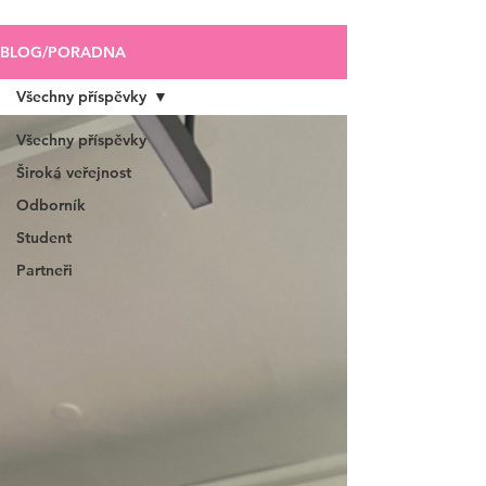
BLOG/PORADNA
Všechny příspěvky
Všechny příspěvky
Široká veřejnost
Odborník
Student
Partneři