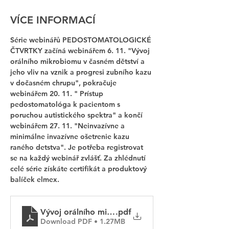
VÍCE INFORMACÍ
Série webinářů PEDOSTOMATOLOGICKÉ 
ČTVRTKY začíná webinářem 6. 11. "Vývoj 
orálního mikrobiomu v časném dětství a 
jeho vliv na vznik a progresi zubního kazu 
v dočasném chrupu", pokračuje 
webinářem 20. 11. " Prístup 
pedostomatológa k pacientom s 
poruchou autistického spektra" a končí 
webinářem 27. 11. "Neinvazívne a 
minimálne invazívne ošetrenie kazu 
raného detstva". Je potřeba registrovat 
se na každý webinář zvlášť. Za zhlédnutí 
celé série získáte certifikát a produktový 
balíček elmex.
Vývoj orálního mikrobiomu
.pdf
Download PDF • 1.27MB