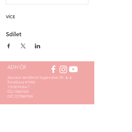
VÍCE
Sdílet
ADH ČR
z. s
Asociace dentálních hygienistek ČR
Šimáčkova 9/1450
170 00 Praha 7
IČO
70847924
DIČ CZ70847924
info@asociacedh.cz
Sekretariát asociace:
Mgr. Tereza Háková
+420 776 363 274
asistentka@asociacedh.cz