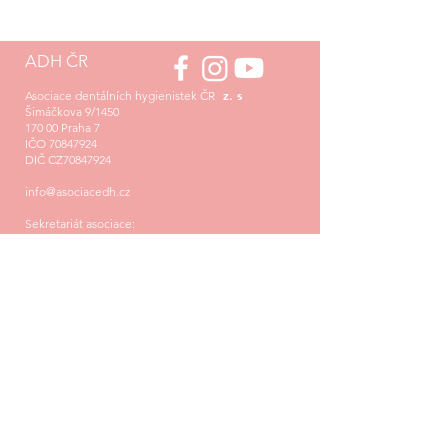
ADH ČR
z. s
Asociace dentálních hygienistek ČR
Šimáčkova 9/1450
170 00 Praha 7
IČO
70847924
DIČ CZ70847924
info@asociacedh.cz
Sekretariát asociace:
Mgr. Tereza Háková
+420 776 363 274
asistentka@asociacedh.cz
pondělí – čtvrtek
: 09 - 17 hod
pátek: 10 - 16 hod
Firma registrována u Městského soudu v Praze
pod spisovou značkou L 10964/MSPH
Bankovní spojení: Fio banka, a.s.
Číslo účtu:
2401544294
/2010
Datová schránka: zpxzrpc