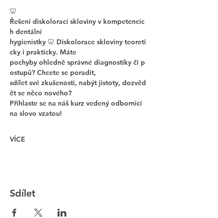
🦷 
Řešení diskolorací skloviny v kompetencíc
h dentální 
hygienistky 🦷 Diskolorace skloviny teoreti
cky i prakticky. Máte 
pochyby ohledně správné diagnostiky či p
ostupů? Chcete se poradit, 
sdílet své zkušenosti, nabýt jistoty, dozvěd
ět se něco nového?
Přihlaste se na náš kurz vedený odbornicí 
na slovo vzatou! 
VÍCE
Sdílet