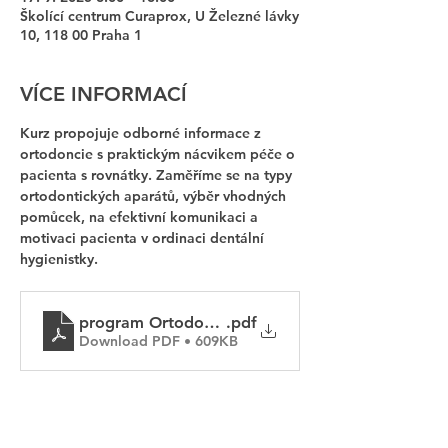
Školící centrum Curaprox, U Železné lávky
10, 118 00 Praha 1
VÍCE INFORMACÍ
Kurz propojuje odborné informace z 
ortodoncie s praktickým nácvikem péče o 
pacienta s rovnátky. Zaměříme se na typy 
ortodontických aparátů, výběr vhodných 
pomůcek, na efektivní komunikaci a 
motivaci pacienta v ordinaci dentální 
hygienistky.
program Ortodontický pacient od A do Z
.pdf
Download PDF • 609KB