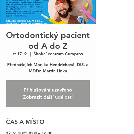
Ortodontický pacient
od A do Z
st 17. 9.
  |  
Školící centrum Curaprox
Přednášející: Monika Hendrichová, DiS. a
MDDr. Martin Linka
Přihlašování uzavřeno
Zobrazit další události
ČAS A MÍSTO
17. 9. 2025 8:00 – 16:00