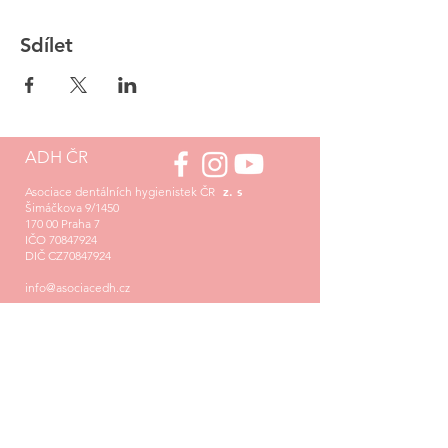
Sdílet
ADH ČR
z. s
Asociace dentálních hygienistek ČR
Šimáčkova 9/1450
170 00 Praha 7
IČO
70847924
DIČ CZ70847924
info@asociacedh.cz
Sekretariát asociace:
Mgr. Tereza Háková
+420 776 363 274
asistentka@asociacedh.cz
pondělí – čtvrtek
: 09 - 17 hod
pátek: 10 - 16 hod
Firma registrována u Městského soudu v Praze
pod spisovou značkou L 10964/MSPH