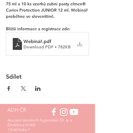
75 ml a 10 ks vzorků zubní pasty elmex® 
Caries Protection JUNIOR 12 ml. Webinář 
proběhne ve slovenštině.
Bližší informace a registrace zde: 
Webinář
.pdf
Download PDF • 782KB
Sdílet
ADH ČR
z. s
Asociace dentálních hygienistek ČR
Šimáčkova 9/1450
170 00 Praha 7