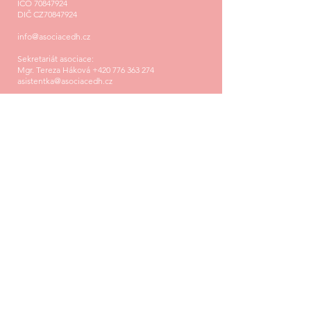
IČO
70847924
DIČ CZ70847924
info@asociacedh.cz
Sekretariát asociace:
Mgr. Tereza Háková
+420 776 363 274
asistentka@asociacedh.cz
pondělí – čtvrtek
: 09 - 17 hod
pátek: 10 - 16 hod
Firma registrována u Městského soudu v Praze
pod spisovou značkou L 10964/MSPH
Bankovní spojení: Fio banka, a.s.
Číslo účtu:
2401544294
/2010
Datová schránka: zpxzrpc
Zpracování Cookies dle požadavků GDPR
© 2023 ASOCIACE DENTÁLNÍCH HYGIENISTEK ČR
všechna práva vyhrazena.
Created by RENOIR spol. s r. o.