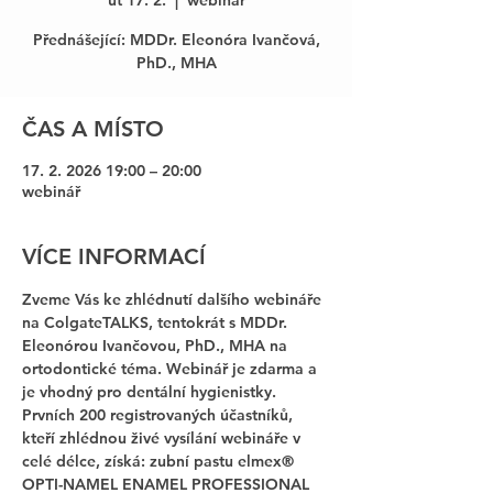
út 17. 2.
  |  
webinář
Přednášející: MDDr. Eleonóra Ivančová,
PhD., MHA
ČAS A MÍSTO
17. 2. 2026 19:00 – 20:00
webinář
VÍCE INFORMACÍ
Zveme Vás ke zhlédnutí dalšího webináře 
na ColgateTALKS, tentokrát s MDDr. 
Eleonórou Ivančovou, PhD., MHA na 
ortodontické téma. Webinář je zdarma a 
je vhodný pro dentální hygienistky. 
Prvních 200 registrovaných účastníků, 
kteří zhlédnou živé vysílání webináře v 
celé délce, získá: zubní pastu elmex® 
OPTI-NAMEL ENAMEL PROFESSIONAL 