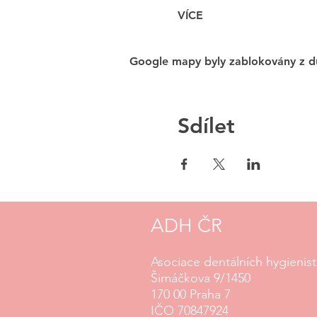
VÍCE
Google mapy byly zablokovány z dů
Sdílet
ADH ČR
Asociace dentálních hygienis
Šimáčkova 9/1450
170 00 Praha 7
IČO 70847924