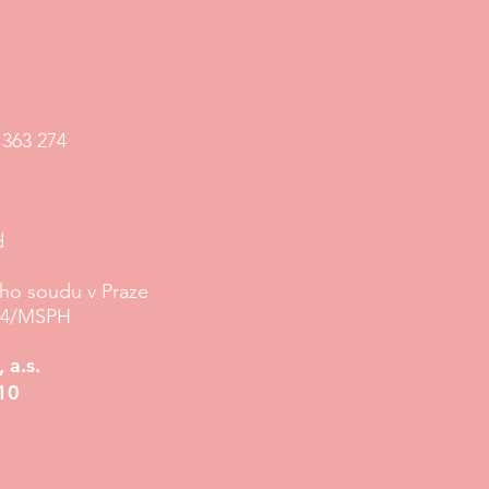
 363 274
d
ého soudu v Praze
964/MSPH
 a.s.
10