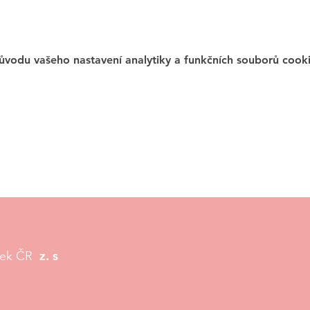
vodu vašeho nastavení analytiky a funkčních souborů cooki
z. s
tek ČR