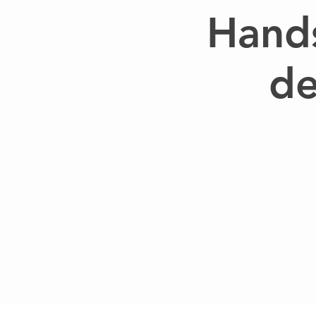
Hands
de