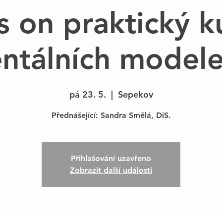
 on praktický k
ntálních model
pá 23. 5.
  |  
Sepekov
Přihlašování uzavřeno
Zobrazit další události