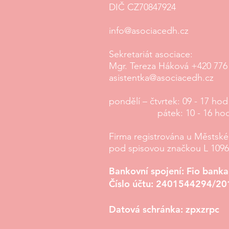
DIČ CZ70847924
info@asociacedh.cz
Sekretariát asociace:
Mgr. Tereza Háková
+420 776
asistentka@asociacedh.cz
pondělí – čtvrtek
: 09 - 17 hod
pátek: 10 - 16 ho
Firma registrována u Městsk
pod spisovou značkou L 10
Bankovní spojení: Fio banka,
Číslo účtu: 2401544294/20
Datová schránka: zpxzrpc