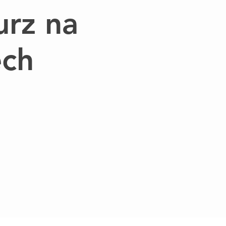
urz na
ech