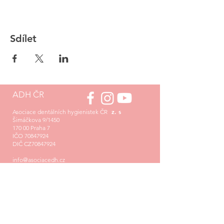
Sdílet
ADH ČR
z. s
Asociace dentálních hygienistek ČR
Šimáčkova 9/1450
170 00 Praha 7
IČO
70847924
DIČ CZ70847924
info@asociacedh.cz
Sekretariát asociace:
Mgr. Tereza Háková
+420 776 363 274
asistentka@asociacedh.cz
pondělí – čtvrtek
: 09 - 17 hod
pátek: 10 - 16 hod