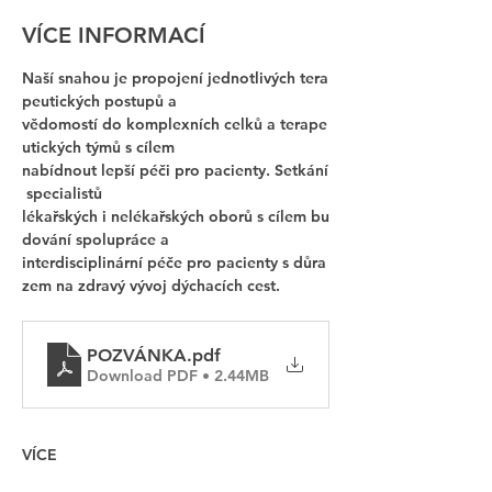
VÍCE INFORMACÍ
Naší snahou je propojení jednotlivých tera
peutických postupů a 
vědomostí do komplexních celků a terape
utických týmů s cílem
nabídnout lepší péči pro pacienty. Setkání
 specialistů 
lékařských i nelékařských oborů s cílem bu
dování spolupráce a 
interdisciplinární péče pro pacienty s důra
zem na zdravý vývoj dýchacích cest.
POZVÁNKA
.pdf
Download PDF • 2.44MB
VÍCE