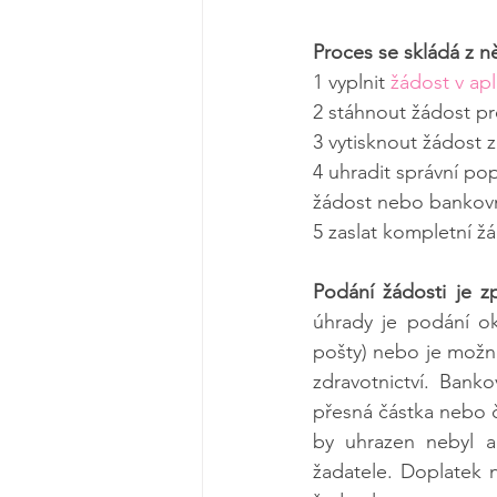
Proces se skládá z n
1 vyplnit 
žádost v apl
2 stáhnout žádost pr
3 vytisknout žádost
4 uhradit správní po
žádost nebo banko
5 zaslat kompletní ž
Podání žádosti je z
úhrady je podání o
pošty) nebo je možné
zdravotnictví. Bank
přesná částka nebo čá
by uhrazen nebyl a
žadatele. Doplatek n