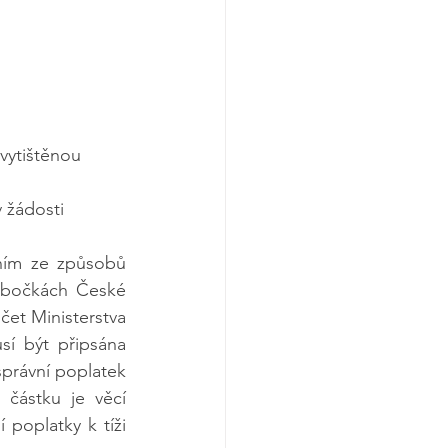
vytištěnou 
 žádosti
ím ze způsobů 
obočkách České 
et Ministerstva 
í být připsána 
správní poplatek 
ástku je věcí 
poplatky k tíži 