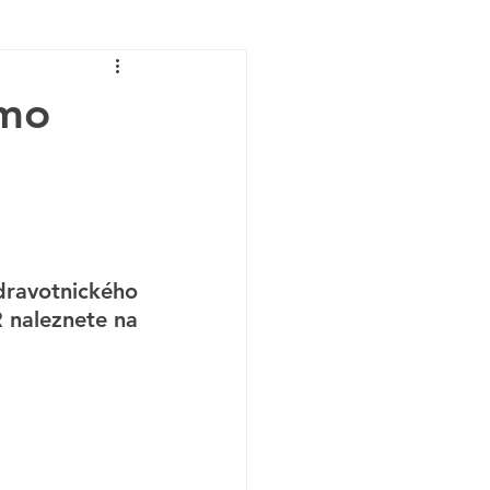
imo
ravotnického 
naleznete na 