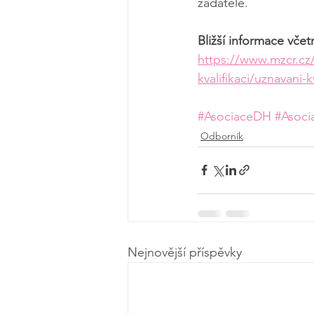
žadatele.
Bližší informace vče
https://www.mzcr.cz/
kvalifikaci/uznavani-
#AsociaceDH
#Asoci
Odborník
Nejnovější příspěvky