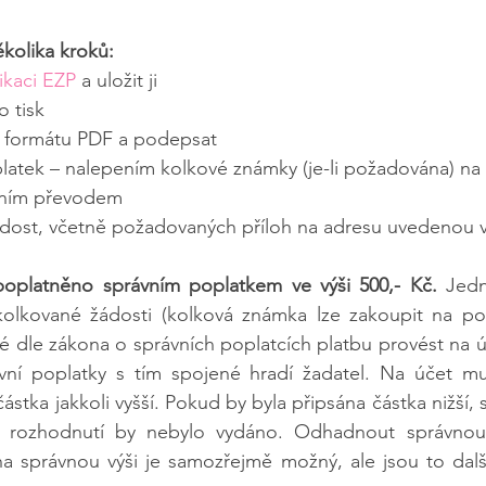
ěkolika kroků:
ikaci EZP
 a uložit ji
o tisk
 z formátu PDF a podepsat
platek – nalepením kolkové známky (je-li požadována) na 
vním převodem
ádost, včetně požadovaných příloh na adresu uvedenou v
poplatněno správním poplatkem ve výši 500,- Kč.
 Jedn
kolkované žádosti (kolková známka lze zakoupit na p
 dle zákona o správních poplatcích platbu provést na úč
ovní poplatky s tím spojené hradí žadatel. Na účet mus
stka jakkoli vyšší. Pokud by byla připsána částka nižší, 
 rozhodnutí by nebylo vydáno. Odhadnout správnou č
a správnou výši je samozřejmě možný, ale jsou to další 