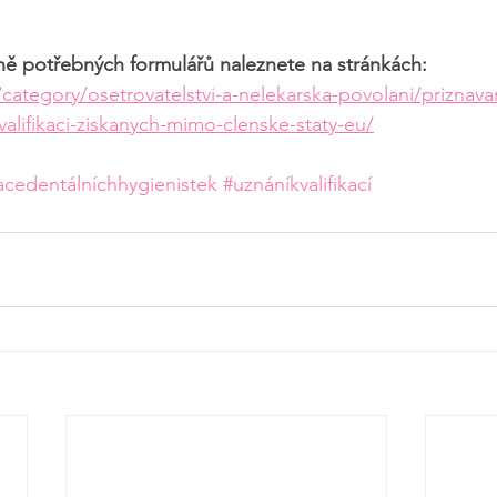
tně potřebných formulářů naleznete na stránkách:
category/osetrovatelstvi-a-nelekarska-povolani/priznava
kvalifikaci-ziskanych-mimo-clenske-staty-eu/
acedentálníchhygienistek
#uznáníkvalifikací