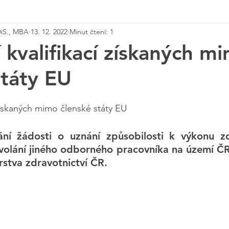
DiS., MBA
13. 12. 2022
Minut čtení: 1
 kvalifikací získaných m
státy EU
 získaných mimo členské státy EU
í žádosti o uznání způsobilosti k výkonu zd
olání jiného odborného pracovníka na území ČR 
rstva zdravotnictví ČR.