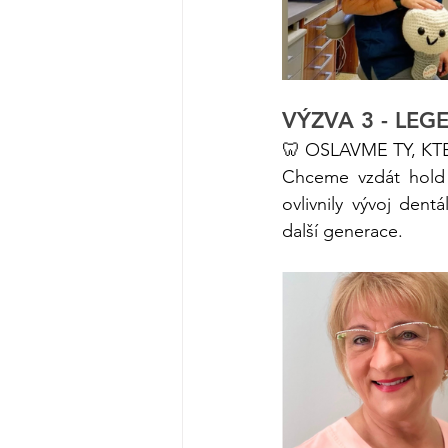
VÝZVA 3 - LE
🦷 OSLAVME TY, KT
Chceme vzdát hold 
ovlivnily vývoj den
další generace. 