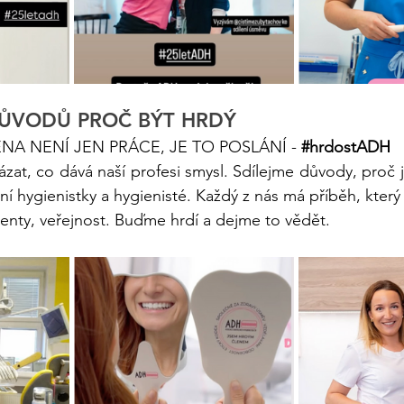
 DŮVODŮ PROČ BÝT HRDÝ
NA NENÍ JEN PRÁCE, JE TO POSLÁNÍ - 
#hrdostADH
at, co dává naší profesi smysl. Sdílejme důvody, proč j
ní hygienistky a hygienisté. Každý z nás má příběh, který
cienty, veřejnost. Buďme hrdí a dejme to vědět.