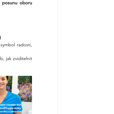
a posunu oboru 
H
ymbol radosti, 
 jak zviditelnit 