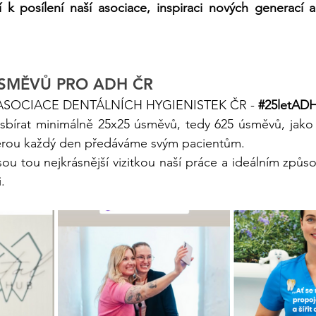
í k posílení naší asociace, inspiraci nových generací 
ÚSMĚVŮ PRO ADH ČR​
 ASOCIACE DENTÁLNÍCH HYGIENISTEK ČR - 
#25letAD
sbírat minimálně 25x25 úsměvů, tedy 625 úsměvů, jako s
erou každý den předáváme svým pacientům. 
 tou nejkrásnější vizitkou naší práce a ideálním způsob,
. 