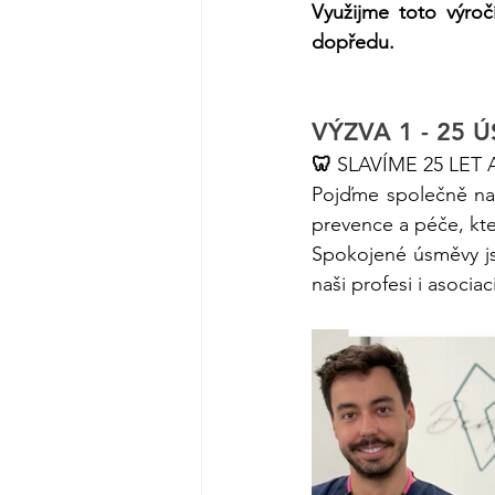
Využijme toto výroč
dopředu.
VÝZVA 1 - 25 
🦷 
SLAVÍME 25 LET
​Pojďme společně na
prevence a péče, kt
Spokojené úsměvy jsou
naši profesi i asociaci