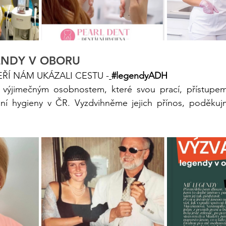
GENDY V OBORU
EŘÍ NÁM UKÁZALI CESTU -
#legendyADH
výjimečným osobnostem, které svou prací, přístupem
tální hygieny v ČR. Vyzdvihněme jejich přínos, poděkuj