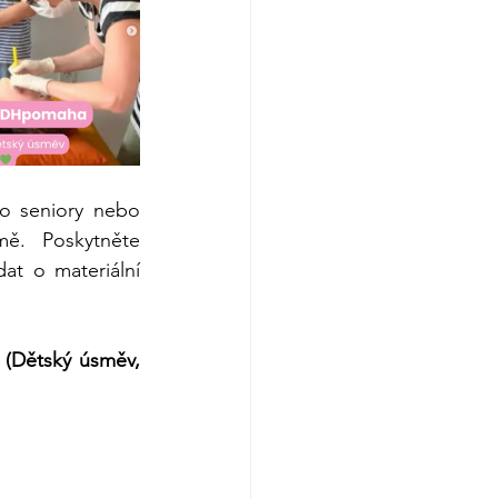
o seniory nebo 
ě. Poskytněte 
t o materiální 
 (Dětský úsměv, 