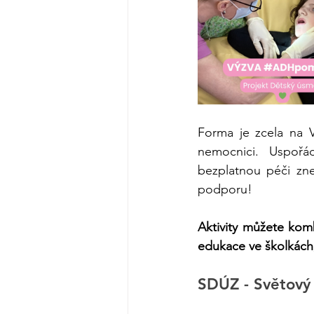
Forma je zcela na V
nemocnici. Uspořá
bezplatnou péči zn
podporu!
Aktivity můžete komb
edukace ve školkách
SDÚZ - Světový 