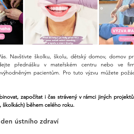
ás. ​Navštivte školku, školu, dětský domov, domov pr
dejte přednášku v mateřském centru nebo ve firm
evýhodněným pacientům. Pro tuto výzvu můžete požáda
inovat, započítat i čas strávený v rámci jiných projektů
, školkách) během celého roku. 
den ústního zdraví 