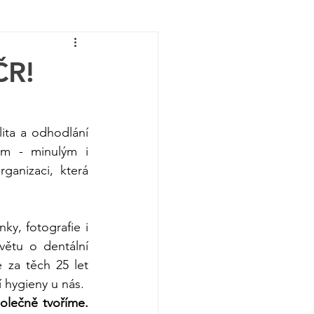
ČR!
ita a odhodlání 
m - minulým i 
anizaci, která 
y, fotografie i 
ětu o dentální 
za těch 25 let 
í hygieny u nás. 
lečně tvoříme. 