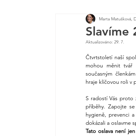
Marta Matušková, 
Slavíme 
Aktualizováno:
29. 7.
Čtvrtstoletí naší sp
mohou měnit tvář p
současným členkám 
hraje klíčovou roli v 
S radostí Vás proto 
příběhy. Zapojte se
hygieně, prevenci a
dokázali a oslavme sp
Tato oslava není je