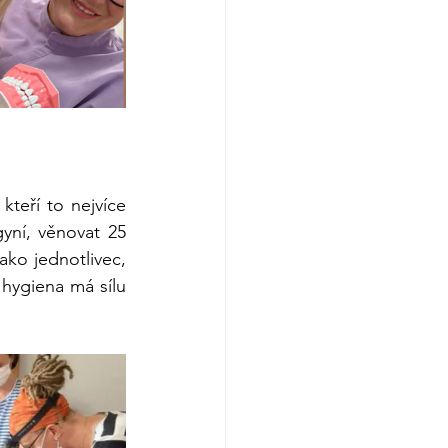
eří to nejvíce 
ní, věnovat 25 
hodin jako tým. Cílem je sice získat 25 hodin, ale není nutné jej dosáhnout jako jednotlivec, 
ygiena má sílu 