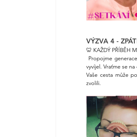
VÝZVA 4 - ZPÁ
🦷 KAŽDÝ PŘÍBĚH M
 Propojme generace 
vyvíjel. Vraťme se na
Vaše cesta může pov
zvolili.