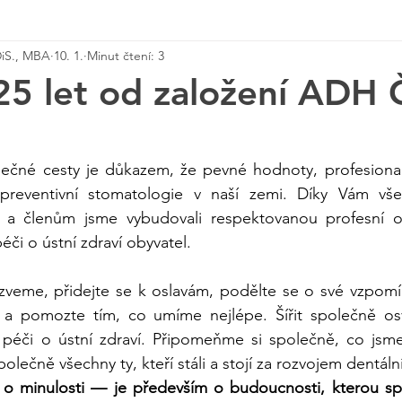
DiS., MBA
10. 1.
Minut čtení: 3
25 let od založení ADH 
olečné cesty je důkazem, že pevné hodnoty, profesional
reventivní stomatologie v naší zemi. Díky Vám vše
a členům jsme vybudovali respektovanou profesní org
péči o ústní zdraví obyvatel. 
zveme, přidejte se k oslavám, podělte se o své vzpomínk
 a pomozte tím, co umíme nejlépe. Šířit společně osv
 péči o ústní zdraví. Připomeňme si společně, co jsme 
olečně všechny ty, kteří stáli a stojí za rozvojem dentáln
n o minulosti — je především o budoucnosti, kterou spo