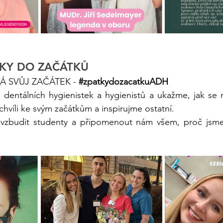
TKY DO ZAČÁTKŮ
Á SVŮJ ZAČÁTEK - 
#zpatkydozacatkuADH
dentálních hygienistek a hygienistů a ukažme, jak se n
 chvíli ke svým začátkům a inspirujme ostatní.
zbudit studenty a připomenout nám všem, proč jsme s