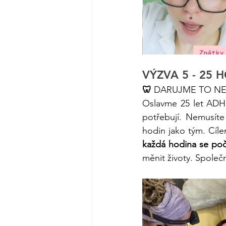
VÝZVA 5 - 25 
🦷 
DARUJME TO NEJ
Oslavme 25 let ADH 
potřebují. Nemusíte
každá hodina se poč
měnit životy. Spol