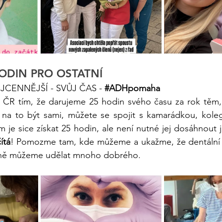
HODIN PRO OSTATNÍ
CENNĚJŠÍ - SVŮJ ČAS - 
#ADHpomaha
ČR tím, že darujeme 25 hodin svého času za rok těm, kt
 na to být sami, můžete se spojit s kamarádkou, kolegy
ítá
! Pomozme tam, kde můžeme a ukažme, že dentální h
ečně můžeme udělat mnoho dobrého.