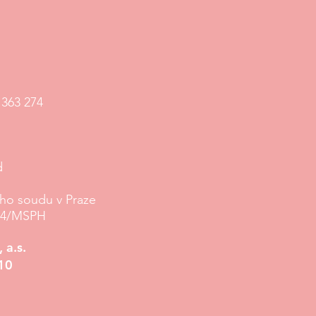
 363 274
d
ého soudu v Praze
964/MSPH
 a.s.
10