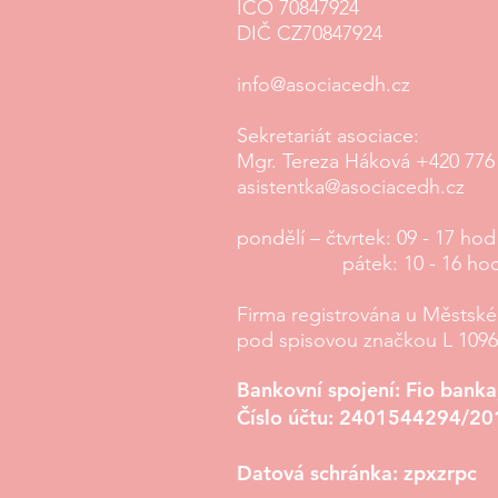
IČO 70847924
DIČ CZ70847924
info@asociacedh.cz
Sekretariát asociace:
Mgr. Tereza Háková
+420 776
asistentka@asociacedh.cz
pondělí – čtvrtek
: 09 - 17 hod
pátek: 10 - 16 ho
Firma registrována u Městsk
pod spisovou značkou L 10
Bankovní spojení: Fio banka,
Číslo účtu: 2401544294/20
Datová schránka: zpxzrpc