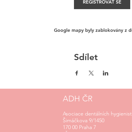
REGISTROVAT SE
Google mapy byly zablokovány z dů
Sdílet
ADH ČR
Asociace dentálních hygienis
Šimáčkova 9/1450
170 00 Praha 7