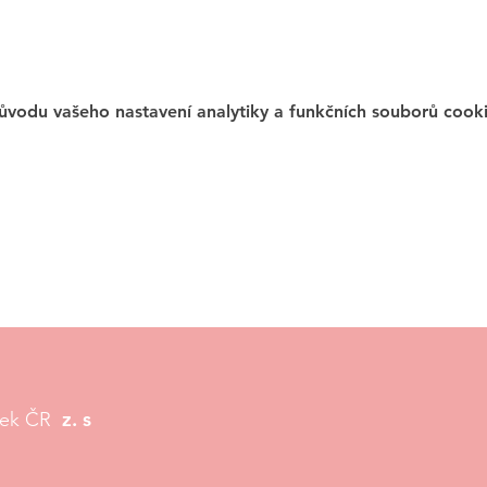
vodu vašeho nastavení analytiky a funkčních souborů cooki
z. s
tek ČR