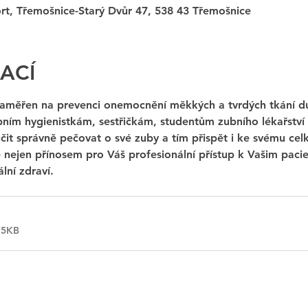
rt, Třemošnice-Starý Dvůr 47, 538 43 Třemošnice
ACÍ
zaměřen na prevenci onemocnění měkkých a tvrdých tkání dut
ím hygienistkám, sestřičkám, studentům zubního lékařství a 
čit správně pečovat o své zuby a tím přispět i ke svému cel
je nejen přínosem pro Váš profesionální přístup k Vašim paci
lní zdraví.
15KB