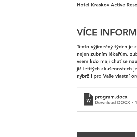
Hotel Kraskov Active Reso
VÍCE INFORM
Tento výjimečný týden je 
nejen zubním lékařům, zubn
všem kdo mají chuť se nau
již letitých zkušenostech 
nýbrž i pro Vaše vlastní orá
program
.docx
Download DOCX • 