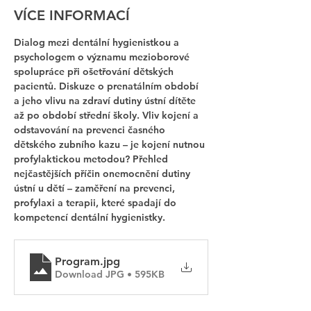
VÍCE INFORMACÍ
Dialog mezi dentální hygienistkou a 
psychologem o významu mezioborové 
spolupráce při ošetřování dětských 
pacientů. Diskuze o prenatálním období 
a jeho vlivu na zdraví dutiny ústní dítěte 
až po období střední školy. Vliv kojení a 
odstavování na prevenci časného 
dětského zubního kazu – je kojení nutnou 
profylaktickou metodou? Přehled 
nejčastějších příčin onemocnění dutiny 
ústní u dětí – zaměření na prevenci, 
profylaxi a terapii, které spadají do 
kompetencí dentální hygienistky.
Program
.jpg
Download JPG • 595KB