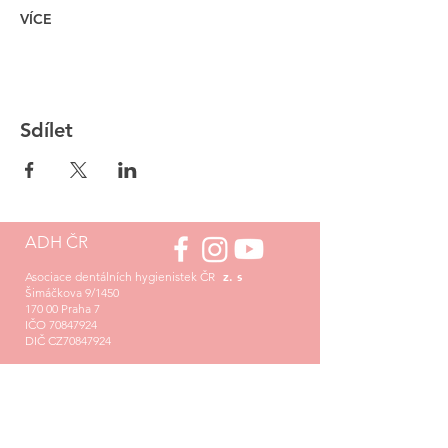
VÍCE
Sdílet
ADH ČR
z. s
Asociace dentálních hygienistek ČR
Šimáčkova 9/1450
170 00 Praha 7
IČO
70847924
DIČ CZ70847924
info@asociacedh.cz
Sekretariát asociace:
Mgr. Tereza Háková
+420 776 363 274
asistentka@asociacedh.cz